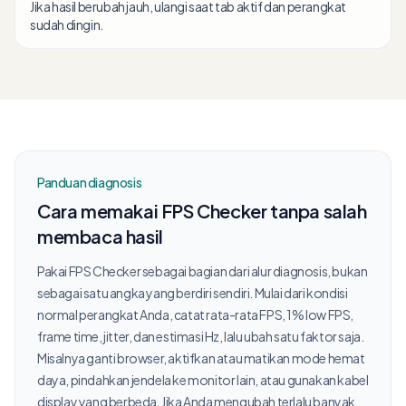
Jika hasil berubah jauh, ulangi saat tab aktif dan perangkat
sudah dingin.
Panduan diagnosis
Cara memakai FPS Checker tanpa salah
membaca hasil
Pakai FPS Checker sebagai bagian dari alur diagnosis, bukan
sebagai satu angka yang berdiri sendiri. Mulai dari kondisi
normal perangkat Anda, catat rata-rata FPS, 1% low FPS,
frame time, jitter, dan estimasi Hz, lalu ubah satu faktor saja.
Misalnya ganti browser, aktifkan atau matikan mode hemat
daya, pindahkan jendela ke monitor lain, atau gunakan kabel
display yang berbeda. Jika Anda mengubah terlalu banyak