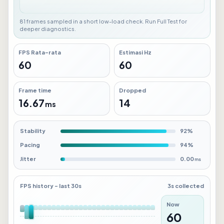
103 frames sampled in a short low-load check. Run Full Test for
deeper diagnostics.
FPS Rata-rata
Estimasi Hz
38
30
Frame time
Dropped
26.42
23
ms
Stability
70%
Pacing
70%
Jitter
12.19
ms
FPS history - last 30s
4s collected
Now
38