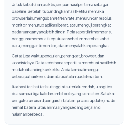
Untuk kebutuhan praktis, simpan hasil pertama sebagai
baseline. Setelah itu bandingkan hasil ketika memakai
browser lain, mengubah refresh rate, menurunkan resolusi
monitor, menutup aplikasi berat, atau menguji perangkat
pada ruangan yang lebih dingin. Pola seperti ini membantu
pengguna membuat keputusan sebelum membeli kabel
baru, mengganti monitor, atau menyalahkan perangkat.
Catat juga waktu pengujian, perangkat, browser, dan
kondisi daya. Data sederhana seperti itu membuat hasil lebih
mudah dibandingkan ketika Anda kembali menguji
beberapa hari kemudian atau setelah update sistem.
Jika hasil terlihat terlalu tinggi atau terlalu rendah, ulangi tes
dua sampai tiga kali dan ambil pola yang konsisten. Satu kali
pengukuran bisa dipengaruhi tab lain, proses update, mode
hemat baterai, atau animasi yang sedang berjalan di
halaman berbeda.