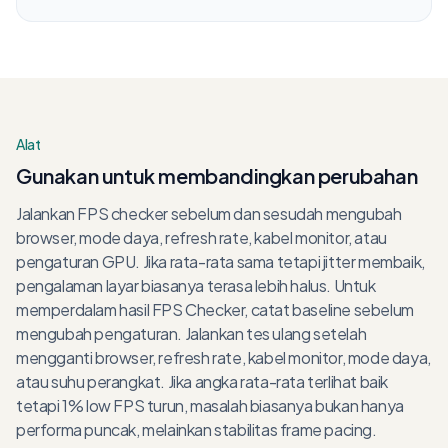
Alat
Gunakan untuk membandingkan perubahan
Jalankan FPS checker sebelum dan sesudah mengubah
browser, mode daya, refresh rate, kabel monitor, atau
pengaturan GPU. Jika rata-rata sama tetapi jitter membaik,
pengalaman layar biasanya terasa lebih halus. Untuk
memperdalam hasil FPS Checker, catat baseline sebelum
mengubah pengaturan. Jalankan tes ulang setelah
mengganti browser, refresh rate, kabel monitor, mode daya,
atau suhu perangkat. Jika angka rata-rata terlihat baik
tetapi 1% low FPS turun, masalah biasanya bukan hanya
performa puncak, melainkan stabilitas frame pacing.