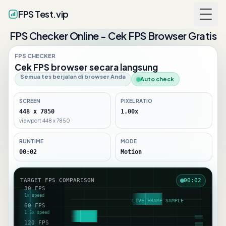
FPS Test.vip
Togg
FPS Checker Online - Cek FPS Browser Gratis
FPS CHECKER
Cek FPS browser secara langsung
Semua tes berjalan di browser Anda
Auto check
SCREEN
PIXEL RATIO
448 x 7850
1.00x
viewport 448 x 7850
RUNTIME
MODE
00:03
Motion
TARGET FPS COMPARISON
00:03