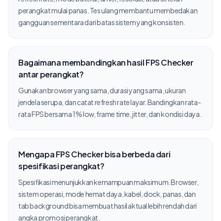
perangkat mulai panas. Tes ulang membantu membedakan
gangguan sementara dari batas sistem yang konsisten.
Bagaimana membandingkan hasil FPS Checker
antar perangkat?
Gunakan browser yang sama, durasi yang sama, ukuran
jendela serupa, dan catat refresh rate layar. Bandingkan rata-
rata FPS bersama 1% low, frame time, jitter, dan kondisi daya.
Mengapa FPS Checker bisa berbeda dari
spesifikasi perangkat?
Spesifikasi menunjukkan kemampuan maksimum. Browser,
sistem operasi, mode hemat daya, kabel, dock, panas, dan
tab background bisa membuat hasil aktual lebih rendah dari
angka promosi perangkat.