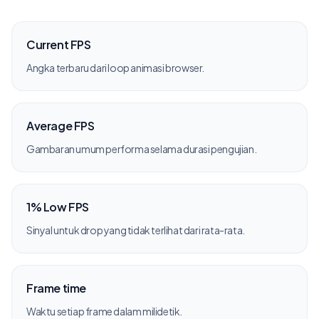
Current FPS
Angka terbaru dari loop animasi browser.
Average FPS
Gambaran umum performa selama durasi pengujian.
1% Low FPS
Sinyal untuk drop yang tidak terlihat dari rata-rata.
Frame time
Waktu setiap frame dalam milidetik.