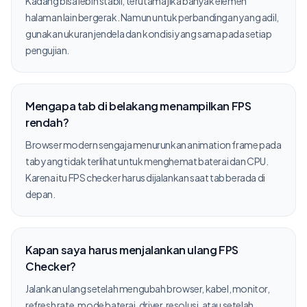
Kadang bisa lebih stabil, terutama jika banyak elemen
halaman lain bergerak. Namun untuk perbandingan yang adil,
gunakan ukuran jendela dan kondisi yang sama pada setiap
pengujian.
Mengapa tab di belakang menampilkan FPS
rendah?
Browser modern sengaja menurunkan animation frame pada
tab yang tidak terlihat untuk menghemat baterai dan CPU.
Karena itu FPS checker harus dijalankan saat tab berada di
depan.
Kapan saya harus menjalankan ulang FPS
Checker?
Jalankan ulang setelah mengubah browser, kabel, monitor,
refresh rate, mode baterai, driver, resolusi, atau setelah