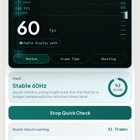
38
fps
Sampling frame pacing
Motion
Frame Time
Ghosting
Hasil
38 FPS sampling
70
SCORE
Quick check is using a light load. Run Full Test for a
longer sample with the selected stress level.
Stop Quick Check
Quick check running
103
frames