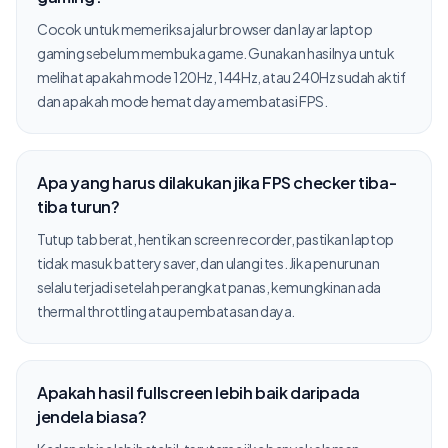
Cocok untuk memeriksa jalur browser dan layar laptop
gaming sebelum membuka game. Gunakan hasilnya untuk
melihat apakah mode 120Hz, 144Hz, atau 240Hz sudah aktif
dan apakah mode hemat daya membatasi FPS.
Apa yang harus dilakukan jika FPS checker tiba-
tiba turun?
Tutup tab berat, hentikan screen recorder, pastikan laptop
tidak masuk battery saver, dan ulangi tes. Jika penurunan
selalu terjadi setelah perangkat panas, kemungkinan ada
thermal throttling atau pembatasan daya.
Apakah hasil fullscreen lebih baik daripada
jendela biasa?