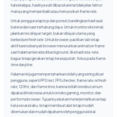
hal sekaligus, hasilnya sulit dibaca karena tidak jelas faktor
mana yang memperbaiki atau menurunkan frame rate.
Untuk pengguna laptop dan ponsel, bandingkan hasil saat
baterai dan saat terhubung daya. Untuk monitor eksternal,
jalankan tes di layar target, bukan di layar utama yang
berbeda refresh rate. Untuk browser, pastikan tab tetap
aktif karena banyak browser menurunkan animation frame
saat halaman berada di background. Jika hasil rata-rata
bagus tetapi gerakan tetap terasa patah, fokus pada frame
time dan jitter.
Halaman ini juga mempertahankan istilah yang sering dicari
pengguna, seperti FPS test, FPS checker, frame rate, refresh
rate, 120Hz, dan frame time, karena istilah tersebut umum
dipakai di Indonesia untuk konteks gaming, monitor, dan
performa browser. Tujuannya bukan menerjemahkan setiap
kata secara kaku, tetapi membuat alat tetap mudah
ditemukan dan mudah dipahami oleh pengguna lokal.