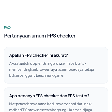
FAQ
Pertanyaan umum FPS checker
Apakah FPS checker ini akurat?
Akurat untuk loop rendering browser. Ini baik untuk
membandingkan browser, layar, dan mode daya, tetapi
bukan pengganti benchmark game.
Apa bedanya FPS checker dan FPS tester?
Niat pencariannya sama. Keduanya mencari alat untuk
melihat FPS browser secara langsung. Halaman ini juga