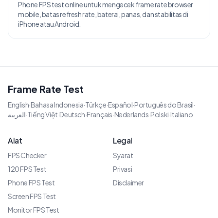
Phone FPS test online untuk mengecek frame rate browser
mobile, batas refresh rate, baterai, panas, dan stabilitas di
iPhone atau Android.
Frame Rate Test
English
·
Bahasa Indonesia
·
Türkçe
·
Español
·
Português do Brasil
·
العربية
·
Tiếng Việt
·
Deutsch
·
Français
·
Nederlands
·
Polski
·
Italiano
Alat
Legal
FPS Checker
Syarat
120 FPS Test
Privasi
Phone FPS Test
Disclaimer
Screen FPS Test
Monitor FPS Test