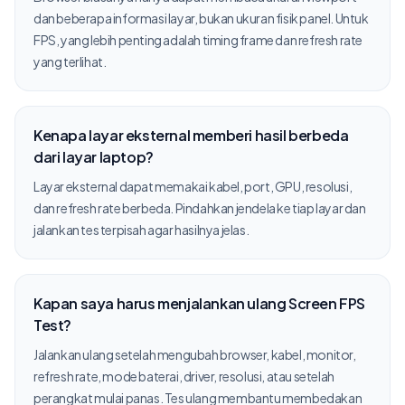
dan beberapa informasi layar, bukan ukuran fisik panel. Untuk
FPS, yang lebih penting adalah timing frame dan refresh rate
yang terlihat.
Kenapa layar eksternal memberi hasil berbeda
dari layar laptop?
Layar eksternal dapat memakai kabel, port, GPU, resolusi,
dan refresh rate berbeda. Pindahkan jendela ke tiap layar dan
jalankan tes terpisah agar hasilnya jelas.
Kapan saya harus menjalankan ulang Screen FPS
Test?
Jalankan ulang setelah mengubah browser, kabel, monitor,
refresh rate, mode baterai, driver, resolusi, atau setelah
perangkat mulai panas. Tes ulang membantu membedakan