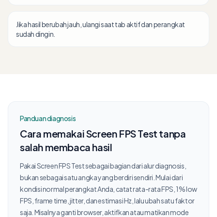
Jika hasil berubah jauh, ulangi saat tab aktif dan perangkat
sudah dingin.
Panduan diagnosis
Cara memakai Screen FPS Test tanpa
salah membaca hasil
Pakai Screen FPS Test sebagai bagian dari alur diagnosis,
bukan sebagai satu angka yang berdiri sendiri. Mulai dari
kondisi normal perangkat Anda, catat rata-rata FPS, 1% low
FPS, frame time, jitter, dan estimasi Hz, lalu ubah satu faktor
saja. Misalnya ganti browser, aktifkan atau matikan mode