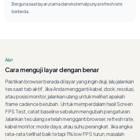
Berguna saat layar utama dan eksternal punya refresh rate
berbeda.
Alat
Cara menguji layar dengan benar
Pastikan browser berada di layar yang ingin diuji, lalu jalankan
tes saat tab aktif. Jika Anda mengganti kabel, dock, resolusi,
atau posisi monitor, jalankan ulang untuk melihat apakah
frame cadence berubah. Untuk memperdalam hasil Screen
FPS Test, catat baseline sebelum mengubah pengaturan.
Jalankan tes ulang setelah mengganti browser, refresh rate,
kabel monitor, mode daya, atau suhu perangkat. Jika angka
rata-rata terlihat baik tetapi 1% low FPS turun, masalah