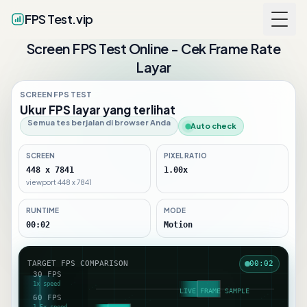
FPS Test.vip
Togg
Screen FPS Test Online - Cek Frame Rate
Layar
SCREEN FPS TEST
Ukur FPS layar yang terlihat
Semua tes berjalan di browser Anda
Auto check
SCREEN
PIXEL RATIO
448 x 7841
1.00x
viewport 448 x 7841
RUNTIME
MODE
00:03
Motion
TARGET FPS COMPARISON
00:03