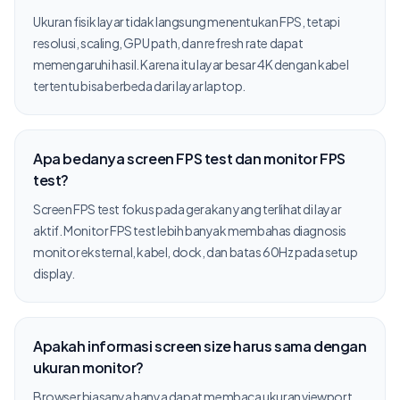
Ukuran fisik layar tidak langsung menentukan FPS, tetapi
resolusi, scaling, GPU path, dan refresh rate dapat
memengaruhi hasil. Karena itu layar besar 4K dengan kabel
tertentu bisa berbeda dari layar laptop.
Apa bedanya screen FPS test dan monitor FPS
test?
Screen FPS test fokus pada gerakan yang terlihat di layar
aktif. Monitor FPS test lebih banyak membahas diagnosis
monitor eksternal, kabel, dock, dan batas 60Hz pada setup
display.
Apakah informasi screen size harus sama dengan
ukuran monitor?
Browser biasanya hanya dapat membaca ukuran viewport