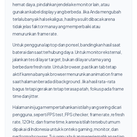
hemat daya, pindahkan jendela ke monitor lain, atau
gunakan kabel display yang berbeda. Jika Anda mengubah
terlalu banyak hal sekaligus, hasilnya sulit dibaca karena
tidak jelas faktor mana yang memperbaiki atau
menurunkan frame rate.
Untuk pengguna laptop dan ponsel, bandingkan hasil saat
baterai dan saat terhubung daya. Untuk monitor eksternal,
jalankan tes di layar target, bukan di layar utama yang
berbeda refresh rate. Untuk browser, pastikan tab tetap
aktif karena banyak browser menurunkan animation frame
saat halaman berada di background. Jika hasil rata-rata
bagus tetapi gerakan tetap terasa patah, fokus pada frame
time dan jitter.
Halaman ini juga mempertahankan istilah yang sering dicari
pengguna, seperti FPS test, FPS checker, frame rate, refresh
rate, 120Hz, dan frame time, karena istilah tersebut umum
dipakai di Indonesia untuk konteks gaming, monitor, dan
performa browser. Tujuannya bukan menerjemahkan setiap