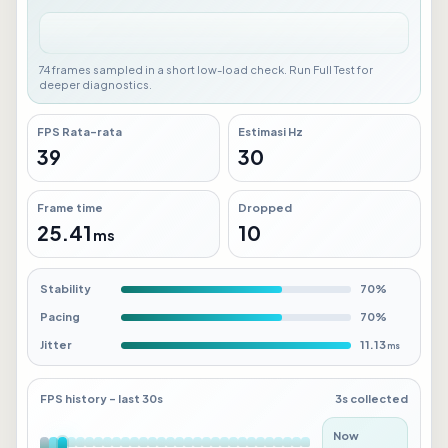
81 frames sampled in a short low-load check. Run Full Test for
deeper diagnostics.
FPS Rata-rata
Estimasi Hz
36
30
Frame time
Dropped
27.54
13
ms
Stability
70%
Pacing
70%
Jitter
12.63
ms
FPS history - last 30s
4s collected
Now