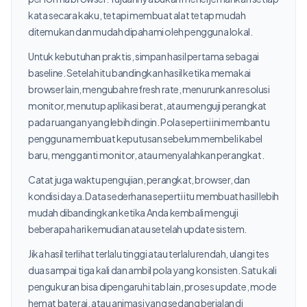
kata secara kaku, tetapi membuat alat tetap mudah
ditemukan dan mudah dipahami oleh pengguna lokal.
Untuk kebutuhan praktis, simpan hasil pertama sebagai
baseline. Setelah itu bandingkan hasil ketika memakai
browser lain, mengubah refresh rate, menurunkan resolusi
monitor, menutup aplikasi berat, atau menguji perangkat
pada ruangan yang lebih dingin. Pola seperti ini membantu
pengguna membuat keputusan sebelum membeli kabel
baru, mengganti monitor, atau menyalahkan perangkat.
Catat juga waktu pengujian, perangkat, browser, dan
kondisi daya. Data sederhana seperti itu membuat hasil lebih
mudah dibandingkan ketika Anda kembali menguji
beberapa hari kemudian atau setelah update sistem.
Jika hasil terlihat terlalu tinggi atau terlalu rendah, ulangi tes
dua sampai tiga kali dan ambil pola yang konsisten. Satu kali
pengukuran bisa dipengaruhi tab lain, proses update, mode
hemat baterai, atau animasi yang sedang berjalan di