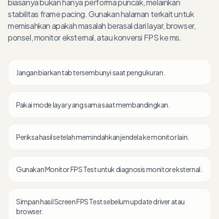
biasanya bukan hanya performa puncak, melainkan
stabilitas frame pacing. Gunakan halaman terkait untuk
memisahkan apakah masalah berasal dari layar, browser,
ponsel, monitor eksternal, atau konversi FPS ke ms.
Jangan biarkan tab tersembunyi saat pengukuran.
Pakai mode layar yang sama saat membandingkan.
Periksa hasil setelah memindahkan jendela ke monitor lain.
Gunakan Monitor FPS Test untuk diagnosis monitor eksternal.
Simpan hasil Screen FPS Test sebelum update driver atau
browser.