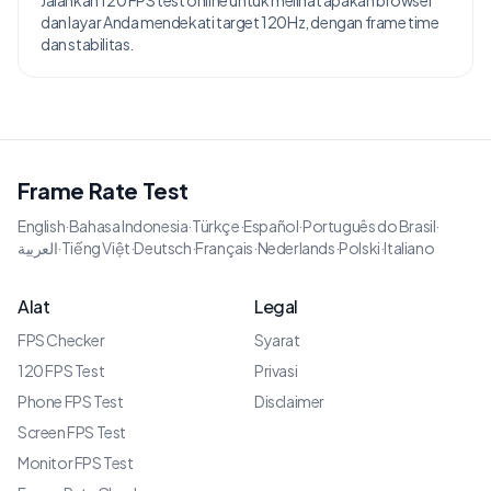
Jalankan 120 FPS test online untuk melihat apakah browser
dan layar Anda mendekati target 120Hz, dengan frame time
dan stabilitas.
Frame Rate Test
English
·
Bahasa Indonesia
·
Türkçe
·
Español
·
Português do Brasil
·
العربية
·
Tiếng Việt
·
Deutsch
·
Français
·
Nederlands
·
Polski
·
Italiano
Alat
Legal
FPS Checker
Syarat
120 FPS Test
Privasi
Phone FPS Test
Disclaimer
Screen FPS Test
Monitor FPS Test