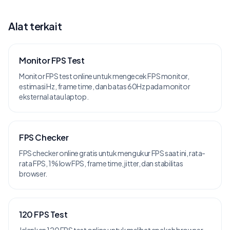
Alat terkait
Monitor FPS Test
Monitor FPS test online untuk mengecek FPS monitor,
estimasi Hz, frame time, dan batas 60Hz pada monitor
eksternal atau laptop.
FPS Checker
FPS checker online gratis untuk mengukur FPS saat ini, rata-
rata FPS, 1% low FPS, frame time, jitter, dan stabilitas
browser.
120 FPS Test