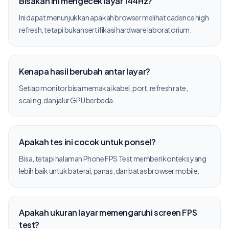
Bisakah ini mengecek layar 144Hz?
Ini dapat menunjukkan apakah browser melihat cadence high
refresh, tetapi bukan sertifikasi hardware laboratorium.
Kenapa hasil berubah antar layar?
Setiap monitor bisa memakai kabel, port, refresh rate,
scaling, dan jalur GPU berbeda.
Apakah tes ini cocok untuk ponsel?
Bisa, tetapi halaman Phone FPS Test memberi konteks yang
lebih baik untuk baterai, panas, dan batas browser mobile.
Apakah ukuran layar memengaruhi screen FPS
test?