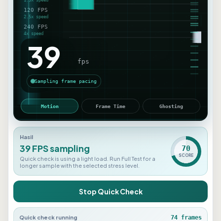
36
fps
Sampling frame pacing
Motion
Frame Time
Ghosting
Hasil
36 FPS sampling
70
SCORE
Quick check is using a light load. Run Full Test for a
longer sample with the selected stress level.
Stop Quick Check
Quick check running
81
frames