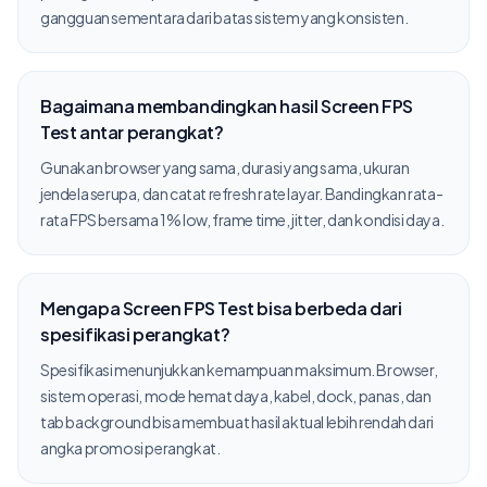
gangguan sementara dari batas sistem yang konsisten.
Bagaimana membandingkan hasil Screen FPS
Test antar perangkat?
Gunakan browser yang sama, durasi yang sama, ukuran
jendela serupa, dan catat refresh rate layar. Bandingkan rata-
rata FPS bersama 1% low, frame time, jitter, dan kondisi daya.
Mengapa Screen FPS Test bisa berbeda dari
spesifikasi perangkat?
Spesifikasi menunjukkan kemampuan maksimum. Browser,
sistem operasi, mode hemat daya, kabel, dock, panas, dan
tab background bisa membuat hasil aktual lebih rendah dari
angka promosi perangkat.