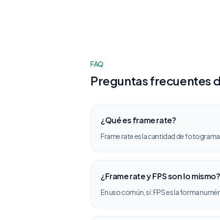
FAQ
Preguntas frecuentes d
¿Qué es frame rate?
Frame rate es la cantidad de fotogram
¿Frame rate y FPS son lo mismo
En uso común, sí: FPS es la forma numér