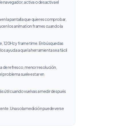
e navegador, activa o desactiva el
a en la pantalla que quieres comprobar,
ducen los animation frames cuando la
ate, 120Hz y frame time. En búsquedas
s ayuda a que la herramienta sea fácil
a de refresco, menor resolución,
l problema suele estar en
ás útil cuando vuelvas a medir después
stente. Una sola medición puede verse