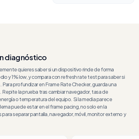
n diagnóstico
emente quieres saber si un dispositivo rinde de forma
dio y 1% low, y compara con refresh rate test para saber si
lla. Para profundizar en Frame Rate Checker, guarda una
. Repite la prueba tras cambiar navegador, tasa de
energía o temperatura del equipo. Si la media parece
lema puede estar en el frame pacing, no solo en la
 para separar pantalla, navegador, móvil, monitor externo y