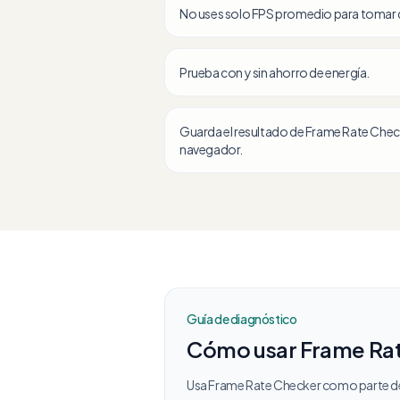
No uses solo FPS promedio para tomar 
Prueba con y sin ahorro de energía.
Guarda el resultado de Frame Rate Checke
navegador.
Guía de diagnóstico
Cómo usar Frame Rate
Usa Frame Rate Checker como parte de 