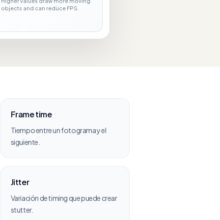
Higher values draw more moving
objects and can reduce FPS.
Frame time
Tiempo entre un fotograma y el
siguiente.
Jitter
Variación de timing que puede crear
stutter.