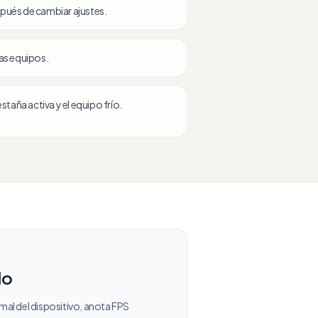
pués de cambiar ajustes.
as equipos.
staña activa y el equipo frío.
do
al del dispositivo, anota FPS