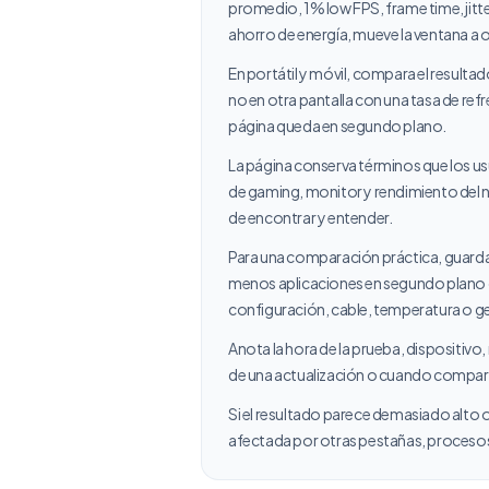
promedio, 1% low FPS, frame time, jitt
ahorro de energía, mueve la ventana a 
En portátil y móvil, compara el resultad
no en otra pantalla con una tasa de re
página queda en segundo plano.
La página conserva términos que los us
de gaming, monitor y rendimiento del n
de encontrar y entender.
Para una comparación práctica, guarda 
menos aplicaciones en segundo plano o 
configuración, cable, temperatura o ge
Anota la hora de la prueba, dispositivo
de una actualización o cuando compar
Si el resultado parece demasiado alto o
afectada por otras pestañas, procesos 