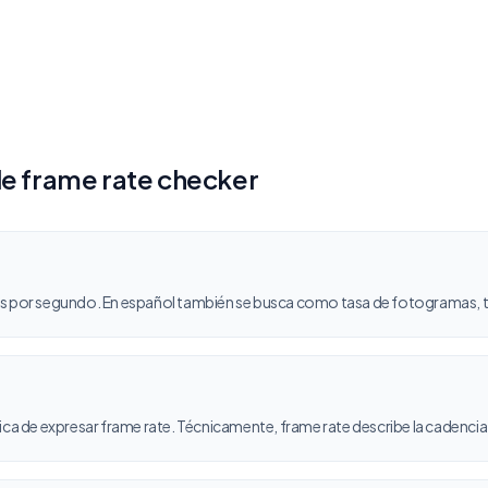
e frame rate checker
as por segundo. En español también se busca como tasa de fotogramas, t
?
ica de expresar frame rate. Técnicamente, frame rate describe la cadenc