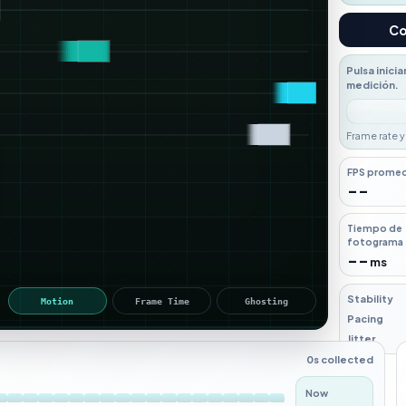
Usa ambas le
Co
Pulsa inici
medición.
Frame rate y
no son idént
diagnosticar
FPS prome
--
Tiempo de
fotograma
--
ms
Stability
Motion
Frame Time
Ghosting
Pacing
Jitter
0s collected
Now