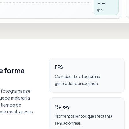
--
fps
FPS
de forma
Cantidad de fotogramas
generados por segundo.
s fotogramas se
uede mejorar la
l tiempo de
1% low
uede mostrar esas
Momentos lentos que afectan la
sensación real.