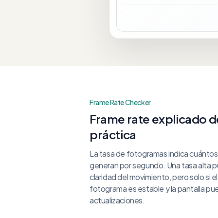
Frame Rate Checker
Frame rate explicado 
práctica
La tasa de fotogramas indica cuánto
generan por segundo. Una tasa alta p
claridad del movimiento, pero solo si e
fotograma es estable y la pantalla p
actualizaciones.