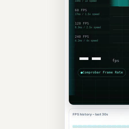
--
fps
Comprobar Frame Rate
FPS history - last 30s