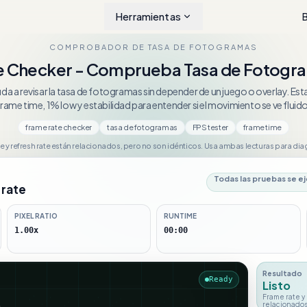
Herramientas
COMPROBADOR DE TASA DE FOTOGRAMAS
e Checker - Comprueba Tasa de Fotogra
da a revisar la tasa de fotogramas sin depender de un juego o overlay. Est
frame time, 1% low y estabilidad para entender si el movimiento se ve fluido
frame rate checker
tasa de fotogramas
FPS tester
frame time
e y refresh rate están relacionados, pero no son idénticos. Usa ambas lecturas para dia
Todas las pruebas se e
rate
PIXEL RATIO
RUNTIME
1.00x
00:00
Resultado
Ready
Listo
Frame rate y
relacionados