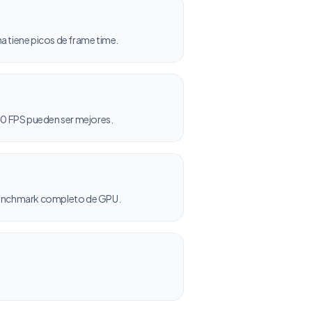
 tiene picos de frame time.
240 FPS pueden ser mejores.
 benchmark completo de GPU.