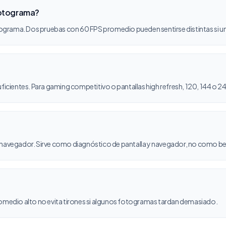
fotograma?
rama. Dos pruebas con 60 FPS promedio pueden sentirse distintas si una
uficientes. Para gaming competitivo o pantallas high refresh, 120, 144 o 
l navegador. Sirve como diagnóstico de pantalla y navegador, no como
romedio alto no evita tirones si algunos fotogramas tardan demasiado.