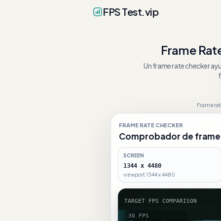
FPS Test.vip
Frame Rat
Un frame rate checker ayu
Frame rat
FRAME RATE CHECKER
Comprobador de frame 
SCREEN
1344 x 4480
viewport 1344 x 4480
TARGET FPS COMPARISON