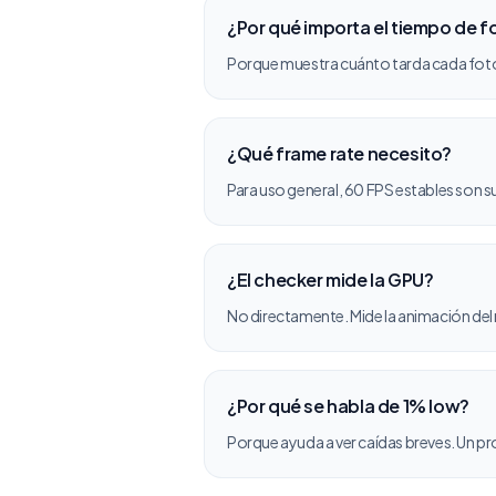
¿Por qué importa el tiempo de 
Porque muestra cuánto tarda cada fotog
¿Qué frame rate necesito?
Para uso general, 60 FPS estables son s
¿El checker mide la GPU?
No directamente. Mide la animación de
¿Por qué se habla de 1% low?
Porque ayuda a ver caídas breves. Un p