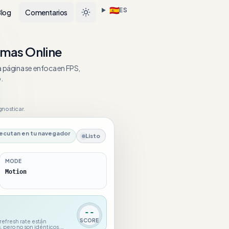
🇪🇸
ES
Blog
Comentarios
mas Online
a página se enfoca en FPS,
.
gnosticar.
jecutan en tu navegador
Listo
MODE
Motion
--
SCORE
 refresh rate están
, pero no son idénticos.