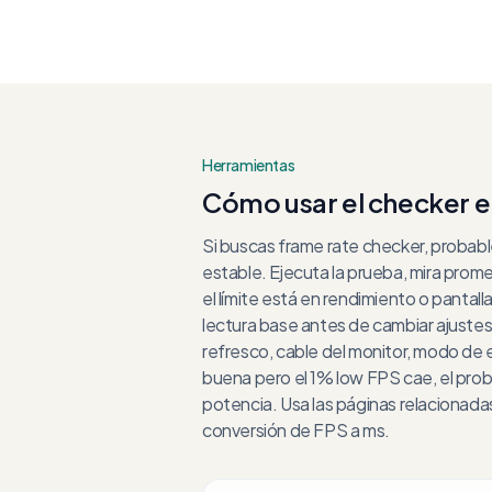
Herramientas
Cómo usar el checker e
Si buscas frame rate checker, probabl
estable. Ejecuta la prueba, mira prome
el límite está en rendimiento o panta
lectura base antes de cambiar ajustes
refresco, cable del monitor, modo de 
buena pero el 1% low FPS cae, el prob
potencia. Usa las páginas relacionadas
conversión de FPS a ms.