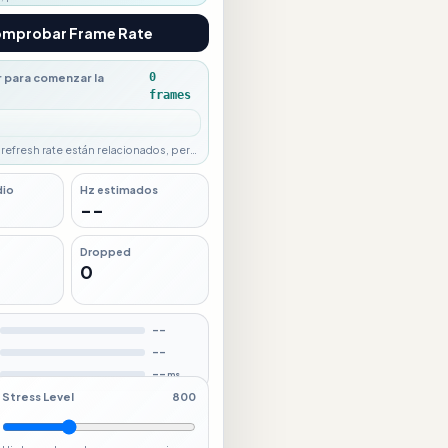
cturas para diagnosticar.
mprobar Frame Rate
0
ar para comenzar la
frames
 refresh rate están relacionados, pero
icos. Usa ambas lecturas para
.
dio
Hz estimados
--
Dropped
0
--
--
--
ms
Stress Level
800